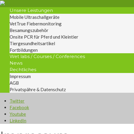
Unsere Leistungen
Mobile Ultraschallgeräte
VetTrue Fiebermonitoring
Besamungszubehör
Onsite PCR für Pferd und Kleintier
Tiergesundheitsartikel
Fortbildungen
Wet labs / Courses / Conferences
News
Rechtliches
Impressum
AGB
Privatspähre & Datenschutz
Twitter
Facebook
Youtube
LinkedIn